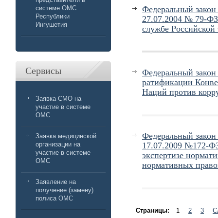
системе ОМС
Федеральный закон
Республики
27.07.2004 № 79-ФЗ
Ингушетия
службе Российской
Сервисы
Федеральный закон 
ратификации Конв
Наций против корр
Заявка СМО на
участие в системе
ОМС
Федеральный закон
Заявка медицинской
организации на
17.07.2009 №172-Ф
участие в системе
экспертизе нормати
ОМС
нормативных право
Заявление на
получение (замену)
полиса ОМС
Страницы:
1
2
3
С