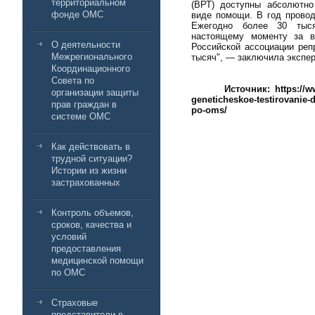
территориальном
(ВРТ) доступны абсолютн
фонде ОМС
виде помощи. В год прово
Ежегодно более 30 тыс
настоящему моменту за в
О деятельности
Российской ассоциации реп
Межрегионального
тысяч", — заключила экспер
Координационного
Совета по
Источник: https://w
организации защиты
geneticheskoe-testirovanie-
прав граждан в
po-oms/
системе ОМС
Как действовать в
трудной ситуации?
Истории из жизни
застрахованных
Контроль объемов,
сроков, качества и
условий
предоставления
медицинской помощи
по ОМС
Страховые
представители в