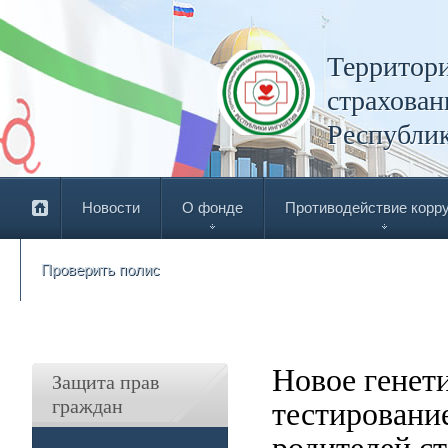
Территори
страхован
Республи
Новости
О фонде
Противодействие корр
Проверить полис
Новое генет
Защита прав
граждан
тестировани