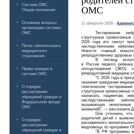
родителей с
Система ОМС.
ОМС
Общие положения
Основные вопросы
11 февраля 2026 -
Админис
организации системы
ОМС
Тестирование эм
структурные хромосомные 
2026 года его смогут пр
Полис обязательного
наследственными заболе
медицинского
Новости главный внешта
репродуктивному здоровью 
страхования
В пятницу испо
в России первого ребенка
Права граждан в
оплодотворения (ЭКО), 
репродуктивной медицине с
системе ОМС
"С 2026 года в прог
оказания гражданам медици
О порядке
генетическое тестировани
структурные хромосомные п
рассмотрения
назначать пациентам, и
обращений граждан в
наследственными забол
Федеральном фонде
вызывающих моногенные 
ОМС
аномалий)", — рассказала 
Она уточнила, что
родителей детей с выявле
О порядке
расширенного неонатальног
рассмотрения
медпомощь по программе О
обращений граждан в
"В РФ программы в